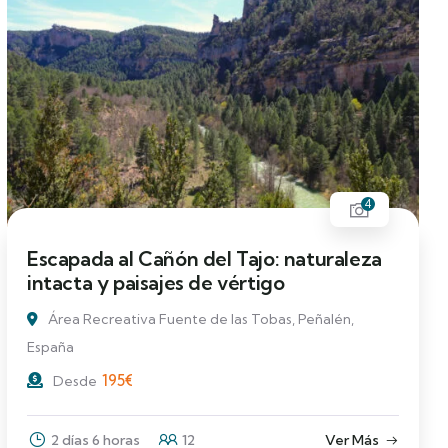
4
Escapada al Cañón del Tajo: naturaleza
intacta y paisajes de vértigo
Área Recreativa Fuente de las Tobas, Peñalén,
España
195
€
Desde
2 días 6 horas
12
Ver Más