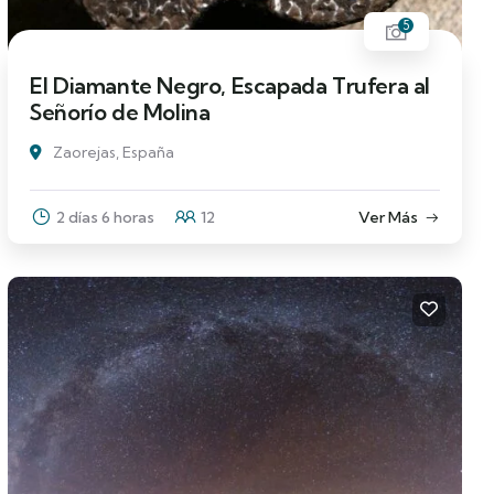
5
El Diamante Negro, Escapada Trufera al
Señorío de Molina
Zaorejas, España
2 días 6 horas
12
Ver Más