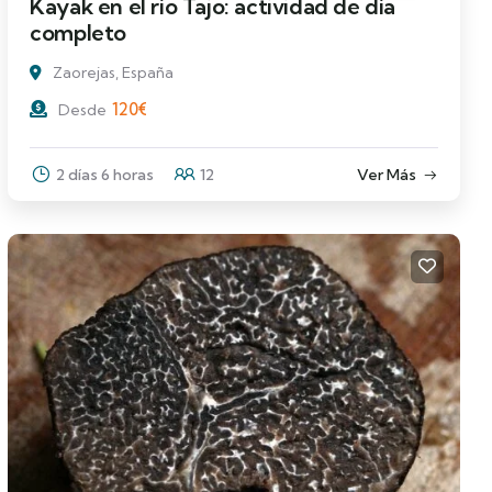
Kayak en el río Tajo: actividad de día
completo
Zaorejas, España
120
€
Desde
2 días 6 horas
12
Ver Más