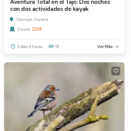
Aventura Total en el Tajo: Dos noches
con dos actividades de kayak
Zaorejas, España
220
€
Desde
2 días 6 horas
12
Ver Más