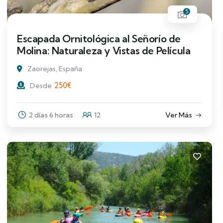
5
Escapada Ornitológica al Señorío de
Molina: Naturaleza y Vistas de Película
Zaorejas, España
250
€
Desde
2 días 6 horas
12
Ver Más