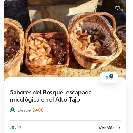
5
Sabores del Bosque: escapada
micológica en el Alto Tajo
240
€
Desde
12
Ver Más