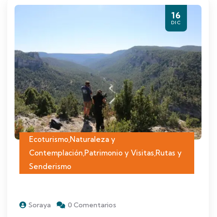
16
DIC
Ecoturismo
,
Naturaleza y
Contemplación
,
Patrimonio y Visitas
,
Rutas y
Senderismo
Soraya
0 Comentarios