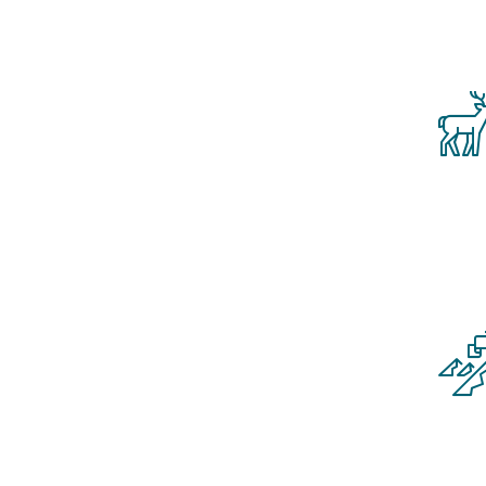
Turism
Observ
rio de
amadas
Adven
Tou