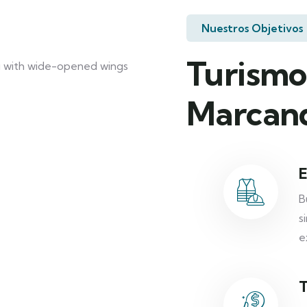
Nuestros Objetivos
Turismo
Marcand
E
B
s
e
T