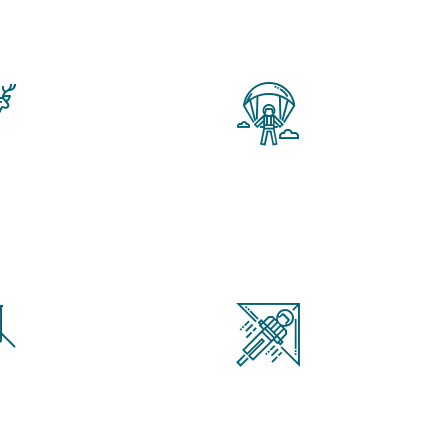
o de
Senderismo
ación
Interpretado
ture
Hang Gliding
rs
Tours