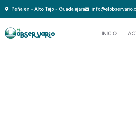
Peñalen - Alto Tajo - Guadalajara
info@elobservario.
INICIO
AC
Nosotros
People Don’t Take, Trips Take People