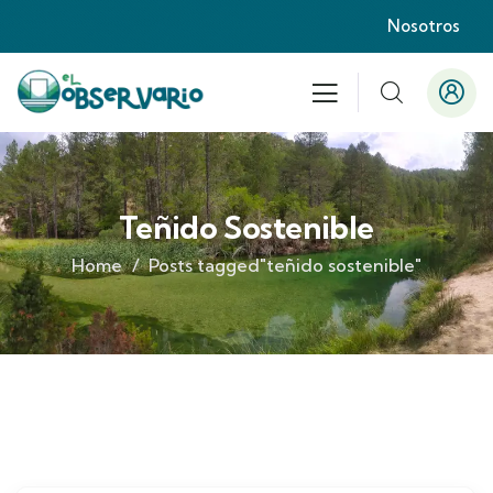
Nosotros
Teñido Sostenible
Home
Posts tagged"teñido sostenible"