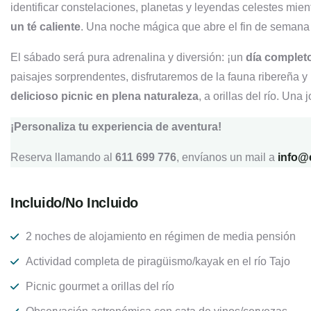
identificar
constelaciones,
planetas
y
leyendas
celestes
mien
un
té
caliente
.
Una
noche
mágica
que
abre
el
fin
de
seman
El sábado será pura adrenalina y diversión: ¡un
día completo
paisajes sorprendentes, disfrutaremos de la fauna ribereña 
delicioso picnic en plena naturaleza
, a orillas del río. Una
¡Personaliza tu experiencia de aventura!
Reserva llamando al
611 699 776
, envíanos un mail a
info@
Incluido/No Incluido
2 noches de alojamiento en régimen de media pensión
Actividad completa de piragüismo/kayak en el río Tajo
Picnic gourmet a orillas del río