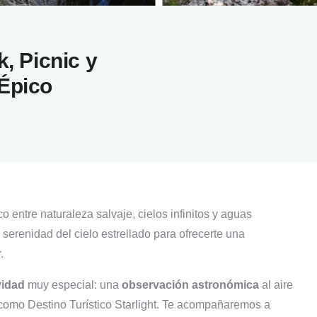
k, Picnic y
 Épico
co
entre
naturaleza
salvaje,
cielos
infinitos
y
aguas
a
serenidad
del
cielo
estrellado
para
ofrecerte
una
.
vidad
muy
especial:
una
observación
astronómica
al
aire
como
Destino
Turístico
Starlight.
Te
acompañaremos
a