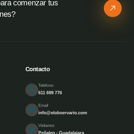
para comenzar tus
ones?
Contacto
Teléfono
611 699 776
Email
info@elobservario.com
Visitanos
Peñalen - Guadalajara