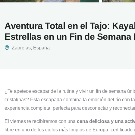
Aventura Total en el Tajo: Kaya
Estrellas en un Fin de Semana
Zaorejas, España
¿
Te
apetece
escapar
de
la
rutina
y
vivir
un
fin
de
semana
úni
cristalinas?
Esta
escapada
combina
la
emoción
del
río
con
l
experiencia
completa,
perfecta
para
desconectar
y
reconectar
El
viernes
te
recibiremos
con
una
cena
deliciosa
y
una
acti
libre
en
uno
de
los
cielos
más
limpios
de
Europa,
certificado