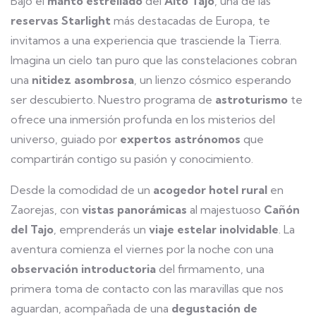
Bajo el
manto estrellado
del
Alto Tajo
, una de las
reservas Starlight
más destacadas de Europa, te
invitamos a una experiencia que trasciende la Tierra.
Imagina un cielo tan puro que las constelaciones cobran
una
nitidez asombrosa
, un lienzo cósmico esperando
ser descubierto. Nuestro programa de
astroturismo
te
ofrece una inmersión profunda en los misterios del
universo, guiado por
expertos astrónomos
que
compartirán contigo su pasión y conocimiento.
Desde la comodidad de un
acogedor hotel rural
en
Zaorejas, con
vistas panorámicas
al majestuoso
Cañón
del Tajo
, emprenderás un
viaje estelar inolvidable
. La
aventura comienza el viernes por la noche con una
observación introductoria
del firmamento, una
primera toma de contacto con las maravillas que nos
aguardan, acompañada de una
degustación de