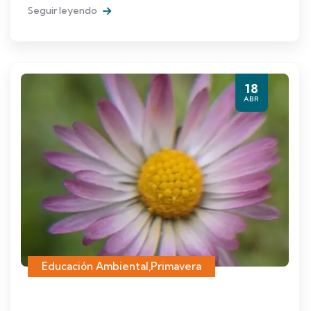
Seguir leyendo
18
ABR
Educación Ambiental
,
Primavera