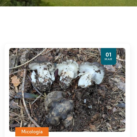
01
MAR
Micología