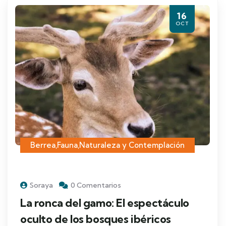
16
OCT
Berrea
,
Fauna
,
Naturaleza y Contemplación
Soraya
0 Comentarios
La ronca del gamo: El espectáculo
oculto de los bosques ibéricos