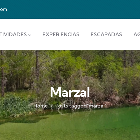
com
TIVIDADES
EXPERIENCIAS
ESCAPADAS
A
Marzal
Home
Posts tagged"marzal"