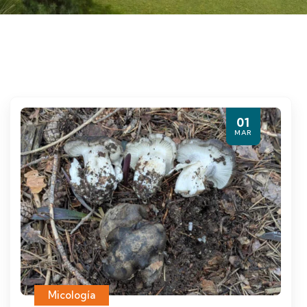
01
MAR
Micología