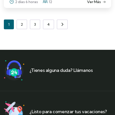
2 días 6 horas
12
Ver Más
1
2
3
4
¿Tienes alguna duda? Llámanos
¿Listo para comenzar tus vacaciones?