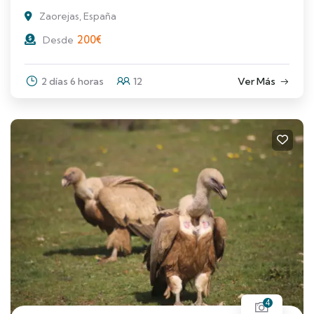
Zaorejas, España
200
€
Desde
2 días 6 horas
12
Ver Más
4