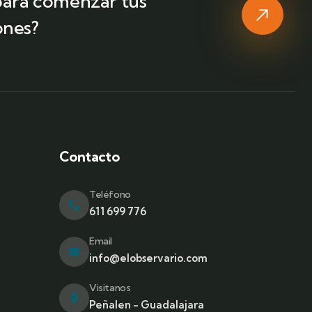
 para comenzar tus
ones?
Contacto
a
Teléfono
611 699 776
Email
info@elobservario.com
Visitanos
Peñalen - Guadalajara