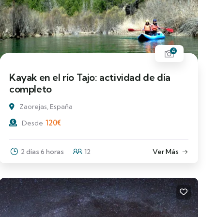
4
Kayak en el río Tajo: actividad de día
completo
Zaorejas, España
120
€
Desde
2 días 6 horas
12
Ver Más