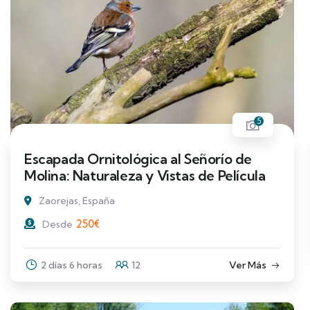
5
Escapada Ornitológica al Señorío de
Molina: Naturaleza y Vistas de Película
Zaorejas, España
250
€
Desde
2 días 6 horas
12
Ver Más