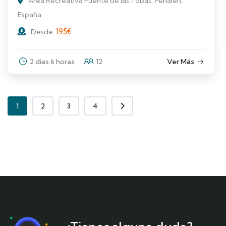
Área Recreativa Fuente de las Tobas, Peñalén,
España
195
€
Desde
2 días 6 horas
12
Ver Más
1
2
3
4