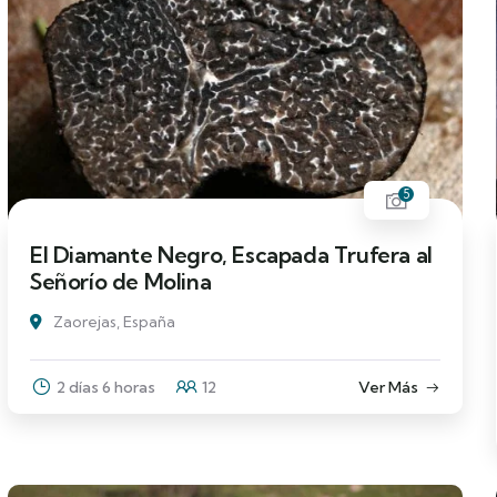
5
El Diamante Negro, Escapada Trufera al
Señorío de Molina
Zaorejas, España
2 días 6 horas
12
Ver Más