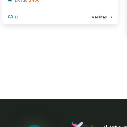
240
€
Desde
12
Ver Más