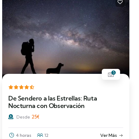
5
De Sendero a las Estrellas: Ruta
Nocturna con Observación
25
€
Desde
4 horas
12
Ver Más