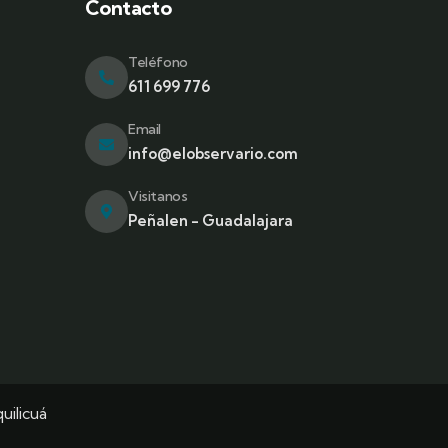
Contacto
a
Teléfono
611 699 776
Email
info@elobservario.com
Visitanos
Peñalen - Guadalajara
uilicuá