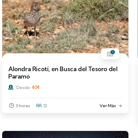
1
Alondra Ricotí, en Busca del Tesoro del
Paramo
40
€
Desde
3 horas
12
Ver Más