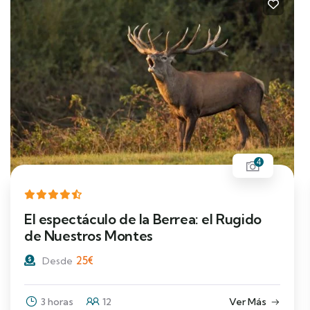
4
El espectáculo de la Berrea: el Rugido
de Nuestros Montes
25
€
Desde
3 horas
12
Ver Más