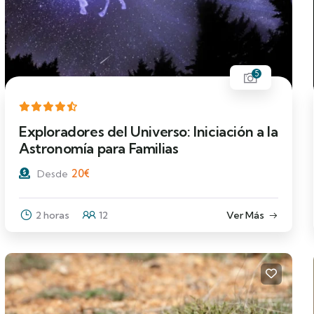
5
Exploradores del Universo: Iniciación a la
Astronomía para Familias
20
€
Desde
2 horas
12
Ver Más