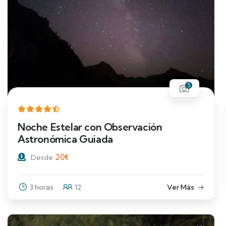
5
Noche Estelar con Observación
Astronómica Guiada
20
€
Desde
3 horas
12
Ver Más