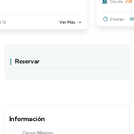
20
€
Desde
2 horas
12
Ver Más
Reservar
Información
Grupo Máximo