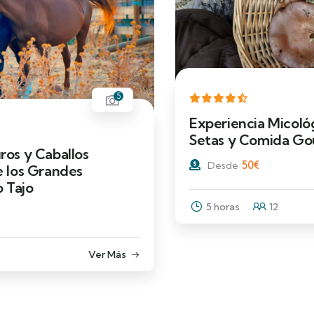
8
Experiencia Micológica: Ruta Guiada,
Setas y Comida Gourmet
50
€
Desde
5 horas
12
Ver Más