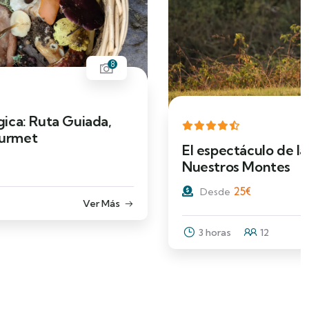
4
El espectáculo de la Berrea: el Rugido de
Nuestros Montes
25
€
Desde
3 horas
12
Ver Más