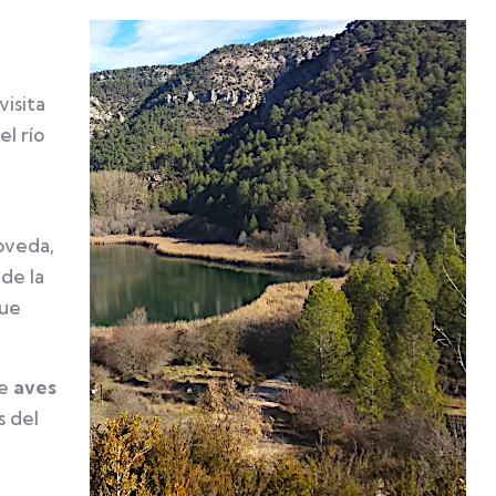
visita
el río
oveda,
de la
que
e
aves
s del