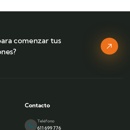
 para comenzar tus
ones?
Contacto
a
Teléfono
611 699 776