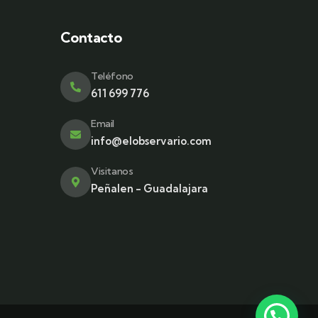
Contacto
a
Teléfono
611 699 776
Email
info@elobservario.com
Visitanos
Peñalen - Guadalajara