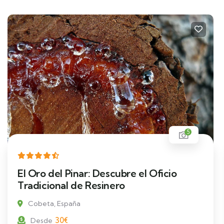
5
De Sendero a las Estrellas: Ruta
Nocturna con Observación
25
€
Desde