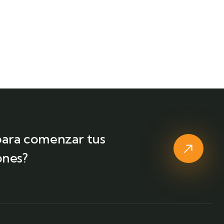
3 horas
12
Ver Más
 para comenzar tus
ones?