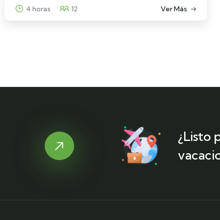
2 horas
12
Ver Más
¿Listo
vacaci