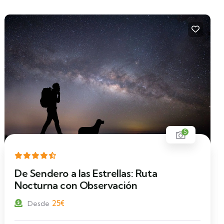
4
Caballos Przewalski del Alto Tajo: Safari
Fotográfico y Descubrimiento de una
Especie Única
20
€
Desde