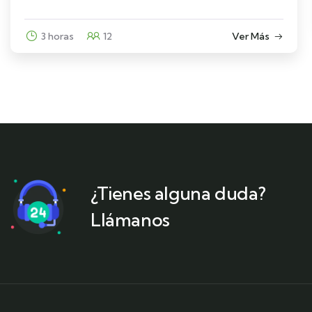
4 horas
12
Ver Más
¿Tienes alguna duda?
Llámanos