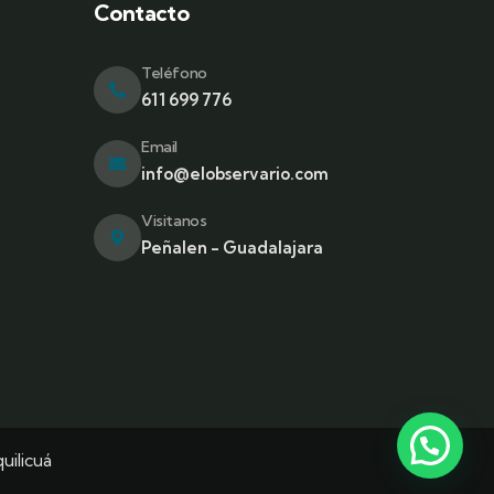
Contacto
a
Teléfono
611 699 776
Email
info@elobservario.com
Visitanos
Peñalen - Guadalajara
uilicuá